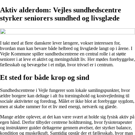
Aktiv alderdom: Vejles sundhedscentre
styrker seniorers sundhed og livsglæde
I takt med at flere danskere lever længere, vokser interessen for,
hvordan man kan bevare både helbred og livsglæde langt op i årene. I
Vejle Kommune spiller sundhedscentrene en central rolle i at støtte
seniorer i at leve et aktivt og meningsfuldt liv. Her mødes forebyggelse,
fællesskab og bevægelse i et miljø, hvor trivsel er i centrum.
Et sted for både krop og sind
Sundhedscentrene i Vejle fungerer som lokale samlingspunkter, hvor
ældre borgere kan deltage i alt fra træningshold og kostvejledning til
sociale aktiviteter og foredrag. Målet er ikke blot at forebygge sygdom,
men at skabe rammer for et liv med energi, netværk og glæde.
Mange ældre oplever, at det kan være svært at holde sig fysisk aktiv på
egen hånd. Derfor tilbyder centrene holdtræning, hvor fysioterapeuter
og instruktører guider deltagerne gennem øvelser, der styrker balance,
kondition og muskelkraft. Samtidig opstår der et fællesskab, hvor man