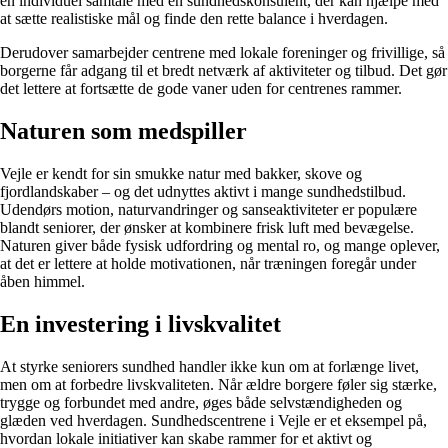
en individuel samtale med en sundhedskonsulent, der kan hjælpe med
at sætte realistiske mål og finde den rette balance i hverdagen.
Derudover samarbejder centrene med lokale foreninger og frivillige, så
borgerne får adgang til et bredt netværk af aktiviteter og tilbud. Det gør
det lettere at fortsætte de gode vaner uden for centrenes rammer.
Naturen som medspiller
Vejle er kendt for sin smukke natur med bakker, skove og
fjordlandskaber – og det udnyttes aktivt i mange sundhedstilbud.
Udendørs motion, naturvandringer og sanseaktiviteter er populære
blandt seniorer, der ønsker at kombinere frisk luft med bevægelse.
Naturen giver både fysisk udfordring og mental ro, og mange oplever,
at det er lettere at holde motivationen, når træningen foregår under
åben himmel.
En investering i livskvalitet
At styrke seniorers sundhed handler ikke kun om at forlænge livet,
men om at forbedre livskvaliteten. Når ældre borgere føler sig stærke,
trygge og forbundet med andre, øges både selvstændigheden og
glæden ved hverdagen. Sundhedscentrene i Vejle er et eksempel på,
hvordan lokale initiativer kan skabe rammer for et aktivt og