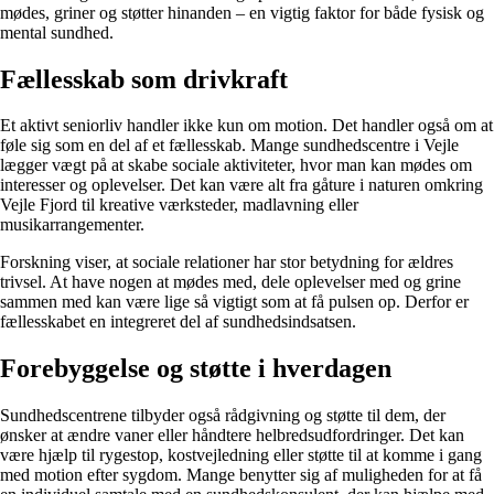
mødes, griner og støtter hinanden – en vigtig faktor for både fysisk og
mental sundhed.
Fællesskab som drivkraft
Et aktivt seniorliv handler ikke kun om motion. Det handler også om at
føle sig som en del af et fællesskab. Mange sundhedscentre i Vejle
lægger vægt på at skabe sociale aktiviteter, hvor man kan mødes om
interesser og oplevelser. Det kan være alt fra gåture i naturen omkring
Vejle Fjord til kreative værksteder, madlavning eller
musikarrangementer.
Forskning viser, at sociale relationer har stor betydning for ældres
trivsel. At have nogen at mødes med, dele oplevelser med og grine
sammen med kan være lige så vigtigt som at få pulsen op. Derfor er
fællesskabet en integreret del af sundhedsindsatsen.
Forebyggelse og støtte i hverdagen
Sundhedscentrene tilbyder også rådgivning og støtte til dem, der
ønsker at ændre vaner eller håndtere helbredsudfordringer. Det kan
være hjælp til rygestop, kostvejledning eller støtte til at komme i gang
med motion efter sygdom. Mange benytter sig af muligheden for at få