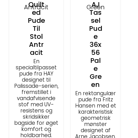
Quilt
AJ
ed
Tas
Pude
sel
Til
Pud
Stol
e
Antr
36x
acit
56
Pal
En
specialtilpasset
e
pude fra HAY
Gre
designet til
en
Palissade-serien,
fremstillet i
En rektangulær
vandafvisende
pude fra Fritz
stof med UV-
Hansen med et
resistens og
karakteristisk
skridsikker
geometrisk
bagside for øget
mønster
komfort og
designet af
holdbarhed.
Arne Jacobsen.