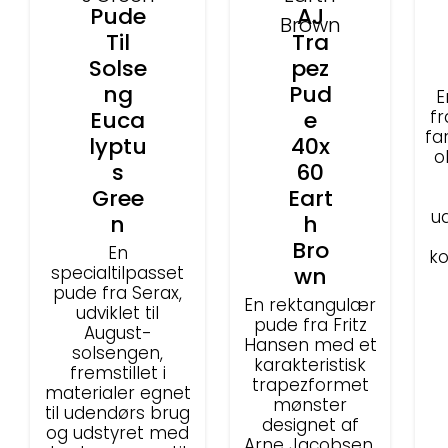
Pude
AJ
Til
Tra
Solse
pez
ng
Pud
E
Euca
e
fr
fa
lyptu
40x
o
s
60
Gree
Eart
u
n
h
Bro
En
ko
specialtilpasset
wn
pude fra Serax,
En rektangulær
udviklet til
pude fra Fritz
August-
Hansen med et
solsengen,
karakteristisk
fremstillet i
trapezformet
materialer egnet
mønster
til udendørs brug
designet af
og udstyret med
Arne Jacobsen.