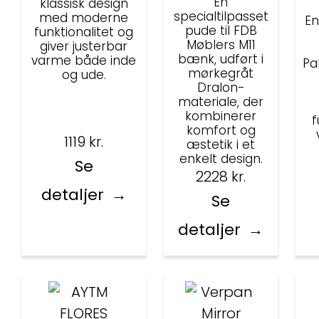
En
klassisk design
specialtilpasset
med moderne
En
pude til FDB
funktionalitet og
Møblers M11
giver justerbar
bænk, udført i
varme både inde
Pa
mørkegråt
og ude.
Dralon-
materiale, der
kombinerer
f
komfort og
1119
kr.
æstetik i et
enkelt design.
Se
2228
kr.
detaljer
Se
detaljer