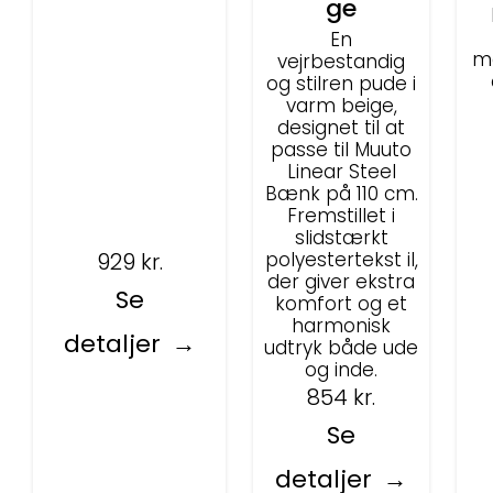
ge
En
ma
vejrbestandig
og stilren pude i
varm beige,
designet til at
passe til Muuto
Linear Steel
Bænk på 110 cm.
Fremstillet i
slidstærkt
polyestertekst il,
929
kr.
der giver ekstra
Se
komfort og et
harmonisk
detaljer
udtryk både ude
og inde.
854
kr.
Se
detaljer