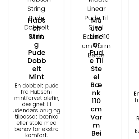
Hübs
Mu
ch
uto
Strin
Line
g
ar
Pude
Pud
Dobb
e Til
elt
Ste
Mint
el
Bæ
En dobbelt pude
fra Hübsch i
nk
E
mintfarvet olefin,
110
f
designet til
cm
udendørs brug og
Var
tilpasset bænke
eller stole med
m
behov for ekstra
k
Bei
komfort.