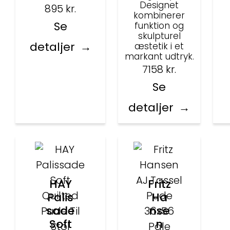
Designet
895
kr.
kombinerer
Se
funktion og
skulpturel
detaljer
æstetik i et
markant udtryk.
7158
kr.
Se
detaljer
HAY
Fritz
Palis
Ha
sade
nse
Soft
n