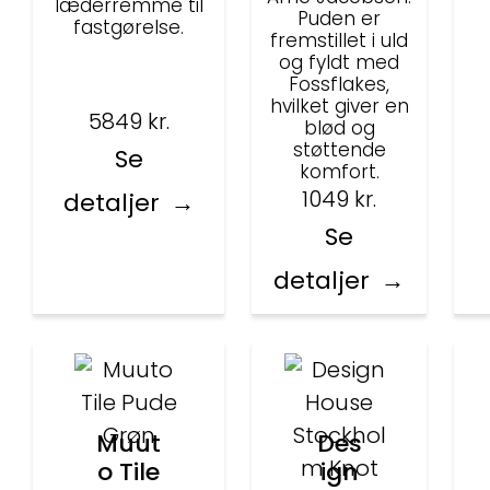
læderremme til
Puden er
fastgørelse.
fremstillet i uld
og fyldt med
Fossflakes,
hvilket giver en
5849
kr.
blød og
støttende
Se
komfort.
1049
kr.
detaljer
Se
detaljer
Muut
Des
o Tile
ign