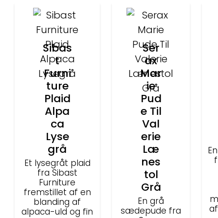
Sibas
Ser
t
ax
Furni
Mar
ture
ie
Plaid
Pud
Alpa
e Til
ca
Val
Lyse
erie
grå
Læ
En
nes
Et lysegråt plaid
fra Sibast
tol
Furniture
Grå
fremstillet af en
m
En grå
blanding af
af
sædepude fra
alpaca-uld og fin