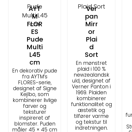
AYT
Ver
M
pan
FLOR
Mirr
ES
or
Pude
Plai
Multi
d
L45
Sort
cm
En mønstret
plaid i 100 %
En dekorativ pude
newzealandsk
fra AYTM’s
uld, designet af
FLORES-serie,
Verner Panton i
designet af Signe
1969. Plaiden
Kejlbo, som
kombinerer
kombinerer livlige
funktionalitet og
farver og
æstetik og
teksturer
fu
tilfører varme
inspireret af
og tekstur til
blomster. Puden
St
indretningen.
måler 45 × 45 cm