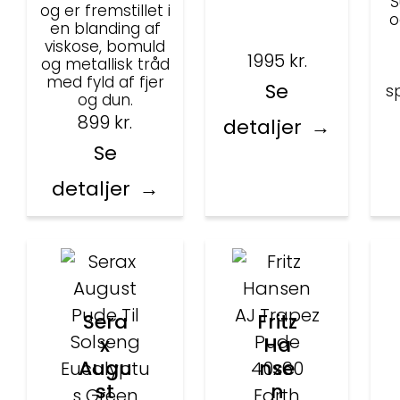
S
og er fremstillet i
o
en blanding af
viskose, bomuld
1995
kr.
og metallisk tråd
med fyld af fjer
Se
s
og dun.
899
kr.
detaljer
Se
detaljer
Sera
Fritz
x
Ha
Augu
nse
st
n