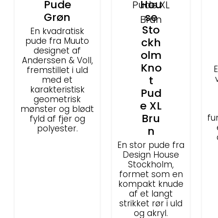
Pude
Hou
Grøn
se
Sto
En kvadratisk
pude fra Muuto
ckh
designet af
olm
Anderssen & Voll,
Kno
fremstillet i uld
t
med et
karakteristisk
Pud
geometrisk
e XL
mønster og blødt
Bru
fu
fyld af fjer og
polyester.
n
En stor pude fra
Design House
Stockholm,
formet som en
kompakt knude
af et langt
strikket rør i uld
og akryl.