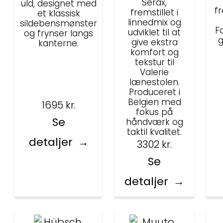
Serax,
uld, designet med
fr
fremstillet i
et klassisk
linnedmix og
sildebensmønster
Fo
udviklet til at
og frynser langs
g
give ekstra
kanterne.
komfort og
tekstur til
Valerie
lænestolen.
Produceret i
Belgien med
1695
kr.
fokus på
Se
håndværk og
taktil kvalitet.
detaljer
3302
kr.
Se
detaljer