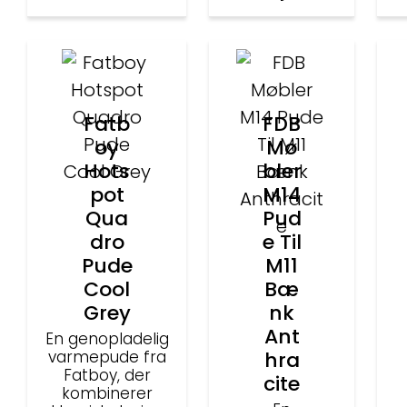
Fatb
FDB
oy
Mø
Hots
bler
pot
M14
Qua
Pud
dro
e Til
Pude
M11
Cool
Bæ
Grey
nk
Ant
En genopladelig
varmepude fra
hra
Fatboy, der
cite
kombinerer