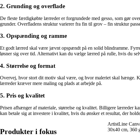
2. Grunding og overflade
De fleste færdigkøbte lærreder er forgrundede med gesso, som gør overf
grunder. Overfladens struktur varierer fra fin til grov – fin struktur pas
3. Opspænding og ramme
Et godt lærred skal være jævnt opspændt på en solid blindramme. Fyrretr
løsner sig over tid. Alternativt kan du vælge lærred på rulle, hvis du se
4. Størrelse og format
Overvej, hvor stort dit motiv skal være, og hvor maleriet skal hænge. K
lærreder kræver mere maling og plads at arbejde på.
5. Pris og kvalitet
Prisen afhænger af materiale, størrelse og kvalitet. Billigere lærreder 
kan betale sig at investere i kvalitet, hvis du ønsker et resultat, der hold
ArtistLine Canva
30x40 cm, 360 g,
Produkter i fokus