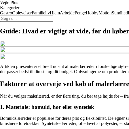
Vejle Plus
Kategorier
Gastro
Oplevelser
Familieliv
Hjem
Arbejde
Penge
Hobby
Motion
Sundhed
Guide: Hvad er vigtigt at vide, før du køb
Artiklen præsenterer et bredt udsnit af malerlærreder i forskellige stør
der passer bedst til din stil og dit budget. Oplysningerne om produktern
Faktorer at overveje ved køb af malerlærr
Når du vælger malerlærred, er der flere ting, du bør tage højde for – fr
1. Materiale: bomuld, hør eller syntetisk
Bomuldslærreder er populære for deres pris og fleksibilitet. De egner s
kunstnere foretrækker. Syntetiske lærreder, ofte lavet af polyester, er 