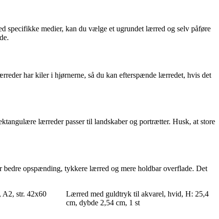
med specifikke medier, kan du vælge et ugrundet lærred og selv påføre
de.
rreder har kiler i hjørnerne, så du kan efterspænde lærredet, hvis det
ktangulære lærreder passer til landskaber og portrætter. Husk, at store
k har bedre opspænding, tykkere lærred og mere holdbar overflade. Det
 A2, str. 42x60
Lærred med guldtryk til akvarel, hvid, H: 25,4
cm, dybde 2,54 cm, 1 st