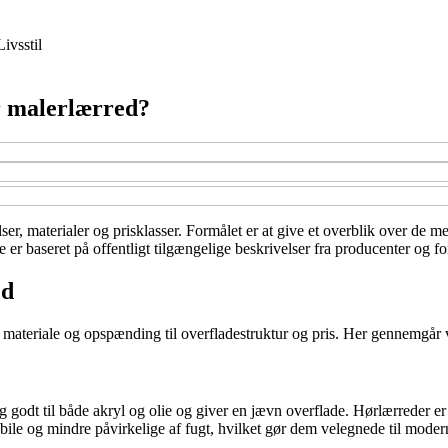
Livsstil
er malerlærred?
relser, materialer og prisklasser. Formålet er at give et overblik over d
e er baseret på offentligt tilgængelige beskrivelser fra producenter og f
ed
a materiale og opspænding til overfladestruktur og pris. Her gennemgår vi
ig godt til både akryl og olie og giver en jævn overflade. Hørlærreder 
stabile og mindre påvirkelige af fugt, hvilket gør dem velegnede til mode