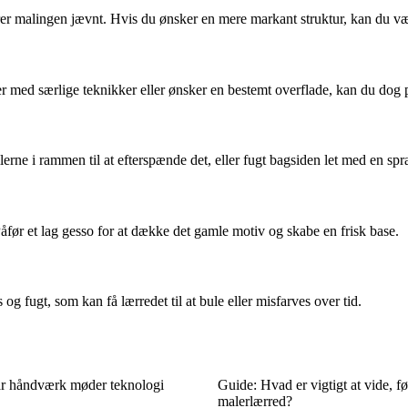
berer malingen jævnt. Hvis du ønsker en mere markant struktur, kan du v
 med særlige teknikker eller ønsker en bestemt overflade, kan du dog påf
erne i rammen til at efterspænde det, eller fugt bagsiden let med en spra
Påfør et lag gesso for at dække det gamle motiv og skabe en frisk base.
og fugt, som kan få lærredet til at bule eller misfarves over tid.
r håndværk møder teknologi
Guide: Hvad er vigtigt at vide, f
malerlærred?