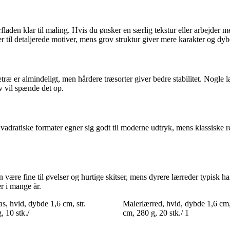
laden klar til maling. Hvis du ønsker en særlig tekstur eller arbejder 
ser til detaljerede motiver, mens grov struktur giver mere karakter og dyb
æ er almindeligt, men hårdere træsorter giver bedre stabilitet. Nogle læ
lv vil spænde det op.
vadratiske formater egner sig godt til moderne udtryk, mens klassiske re
kan være fine til øvelser og hurtige skitser, mens dyrere lærreder typis
er i mange år.
s, hvid, dybde 1,6 cm, str.
Malerlærred, hvid, dybde 1,6 cm,
 10 stk./
cm, 280 g, 20 stk./ 1