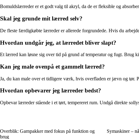
Bomuldslærreder er et godt valg til akryl, da de er fleksible og absor
Skal jeg grunde mit lærred selv?
De fleste færdigkøbte lærreder er allerede forgrundede. Hvis du arbejder
Hvordan undgår jeg, at lærredet bliver slapt?
Et lærred kan løsne sig over tid på grund af temperatur og fugt. Brug kil
Kan jeg male ovenpå et gammelt lærred?
Ja, du kan male over et tidligere værk, hvis overfladen er jævn og tør. 
Hvordan opbevarer jeg lærreder bedst?
Opbevar lærreder stående i et tørt, tempereret rum. Undgå direkte sollys 
Overblik: Garnpakker med fokus på funktion og
Symaskiner – nå
brug