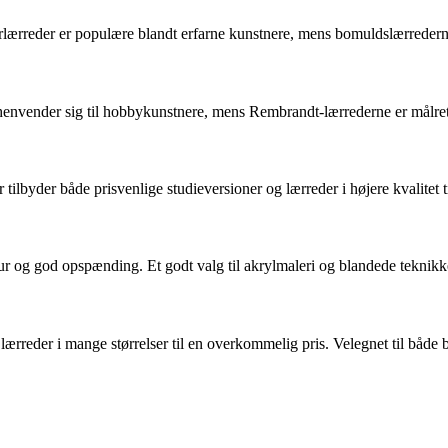
 hørlærreder er populære blandt erfarne kunstnere, mens bomuldslærreder
henvender sig til hobbykunstnere, mens Rembrandt-lærrederne er målrett
 tilbyder både prisvenlige studieversioner og lærreder i højere kvalitet 
ur og god opspænding. Et godt valg til akrylmaleri og blandede teknikk
lærreder i mange størrelser til en overkommelig pris. Velegnet til båd