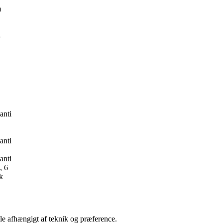
m
4
anti
anti
anti
, 6
k
le afhængigt af teknik og præference.