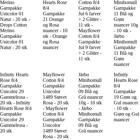
Merino
Hearts Rose
Cotton 8/4
Minibomull
Garnpakke
8/4
Garnpakke
Garnpakke
Unicolor 01
Garnpakke
Jul 6 farver
11 Blå og
Natur - 20 stk -
21 Orange
+ 2 Glitter -
Grøn
Drops Cotton
og Rosa
11 stk -
nuancer 10g
Merino
nuancer - 10
Mayflower
- 10 stk -
Garnpakke
stk - Orange
Cotton 8/4
Järbo
Unicolor 01
og Rosa
Garnpakke
Minibomull
Natur - 20 stk
nuancer
Jul 9 farver
Garnpakke
+ 2 Glitter -
11 Blå og
11 stk
Grøn
nuancer
Infinity Hearts
Mayflower
Järbo
Infinity
Rose 8/4
Cotton 8/4
Minibomull
Hearts Rose
Garnpakke
Garnpakke
Garnpakke
8/4
Unicolor 29
Unicolor
09 Blå og
Garnpakke
Gammelrosa -
1489 Støvet
Grå nuancer
19 Grøn og
20 stk - Infinity
Rosa - 20 stk
10g - 10 stk
Gul nuancer
Hearts Rose 8/4
- Mayflower
- Järbo
- 10 stk -
Garnpakke
Cotton 8/4
Minibomull
Grøn og Gul
Unicolor 29
Garnpakke
Garnpakke
nuancer
Gammelrosa -
Unicolor
09 Blå og
20 stk
1489 Støvet
Grå nuancer
Rosa - 20 stk