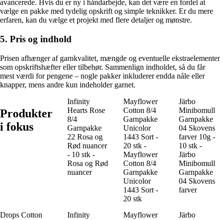
avancerede. Hvis du er ny i håndarbejde, kan det være en fordel at
vælge en pakke med tydelig opskrift og simple teknikker. Er du mere
erfaren, kan du vælge et projekt med flere detaljer og mønstre.
5. Pris og indhold
Prisen afhænger af garnkvalitet, mængde og eventuelle ekstraelementer
som opskriftshæfter eller tilbehør. Sammenlign indholdet, så du får
mest værdi for pengene – nogle pakker inkluderer endda nåle eller
knapper, mens andre kun indeholder garnet.
Infinity
Mayflower
Järbo
Hearts Rose
Cotton 8/4
Minibomull
Produkter
8/4
Garnpakke
Garnpakke
i fokus
Garnpakke
Unicolor
04 Skovens
22 Rosa og
1443 Sort -
farver 10g -
Rød nuancer
20 stk -
10 stk -
- 10 stk -
Mayflower
Järbo
Rosa og Rød
Cotton 8/4
Minibomull
nuancer
Garnpakke
Garnpakke
Unicolor
04 Skovens
1443 Sort -
farver
20 stk
Drops Cotton
Infinity
Mayflower
Järbo