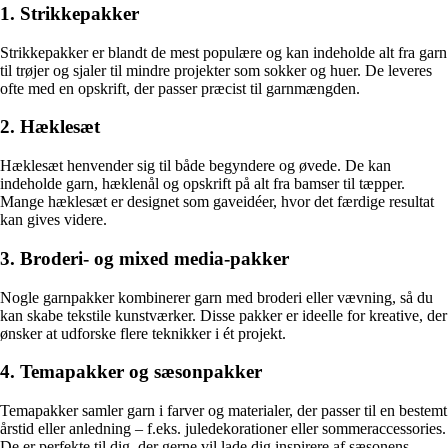
1. Strikkepakker
Strikkepakker er blandt de mest populære og kan indeholde alt fra garn
til trøjer og sjaler til mindre projekter som sokker og huer. De leveres
ofte med en opskrift, der passer præcist til garnmængden.
2. Hæklesæt
Hæklesæt henvender sig til både begyndere og øvede. De kan
indeholde garn, hæklenål og opskrift på alt fra bamser til tæpper.
Mange hæklesæt er designet som gaveidéer, hvor det færdige resultat
kan gives videre.
3. Broderi- og mixed media-pakker
Nogle garnpakker kombinerer garn med broderi eller vævning, så du
kan skabe tekstile kunstværker. Disse pakker er ideelle for kreative, der
ønsker at udforske flere teknikker i ét projekt.
4. Temapakker og sæsonpakker
Temapakker samler garn i farver og materialer, der passer til en bestemt
årstid eller anledning – f.eks. juledekorationer eller sommeraccessories.
De er perfekte til dig, der gerne vil lade dig inspirere af sæsonens