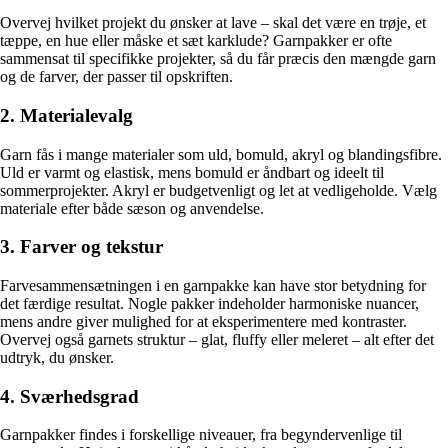
Overvej hvilket projekt du ønsker at lave – skal det være en trøje, et
tæppe, en hue eller måske et sæt karklude? Garnpakker er ofte
sammensat til specifikke projekter, så du får præcis den mængde garn
og de farver, der passer til opskriften.
2. Materialevalg
Garn fås i mange materialer som uld, bomuld, akryl og blandingsfibre.
Uld er varmt og elastisk, mens bomuld er åndbart og ideelt til
sommerprojekter. Akryl er budgetvenligt og let at vedligeholde. Vælg
materiale efter både sæson og anvendelse.
3. Farver og tekstur
Farvesammensætningen i en garnpakke kan have stor betydning for
det færdige resultat. Nogle pakker indeholder harmoniske nuancer,
mens andre giver mulighed for at eksperimentere med kontraster.
Overvej også garnets struktur – glat, fluffy eller meleret – alt efter det
udtryk, du ønsker.
4. Sværhedsgrad
Garnpakker findes i forskellige niveauer, fra begyndervenlige til