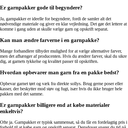
Er garnpakker gode til begyndere?
Ja, garnpakker er ideelle for begyndere, fordi de samler alt det
nødvendige materiale og giver en klar vejledning. Det gør det lettere at
komme i gang uden at skulle vælge garn og opskrift separat.
Kan man ændre farverne i en garnpakke?
Mange forhandlere tilbyder mulighed for at vælge alternative farver,
men det afhænger af producenten. Hvis du ændrer farver, skal du sikre
dig, at garnets tykkelse og kvalitet passer til opskriften.
Hvordan opbevarer man garn fra en pakke bedst?
Opbevar garnet tørt og væk fra direkte sollys. Brug gerne poser eller
kasser, der beskytter mod støv og fugt, især hvis du ikke bruger hele
pakken med det samme.
Er garnpakker billigere end at købe materialer
enkeltvis?
Ofte ja. Garnpakker er typisk sammensat, så du får en fordelagtig pris i
forhold til at købe garn og opskrift separat. Derudover sparer du tid på